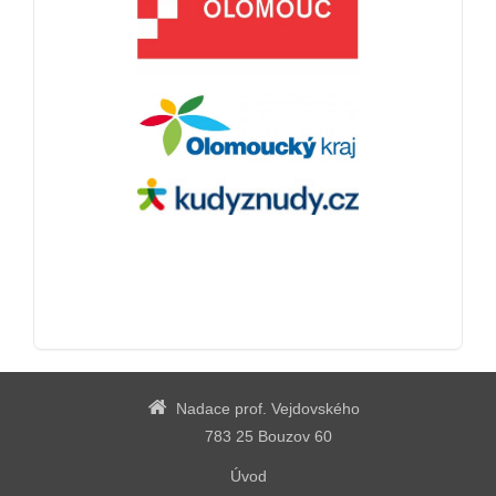
Nadace prof. Vejdovského
783 25 Bouzov 60
Úvod