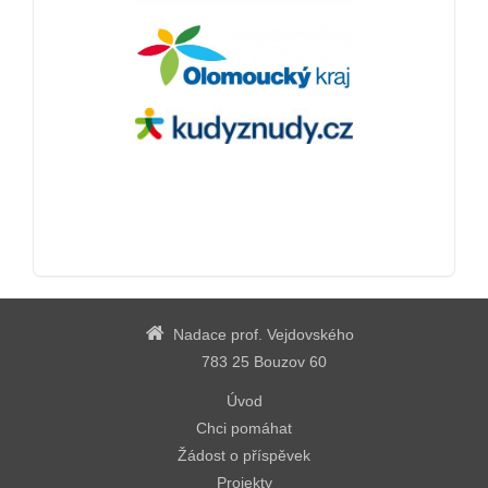
Nadace prof. Vejdovského
783 25 Bouzov 60
Úvod
Chci pomáhat
Žádost o příspěvek
Projekty