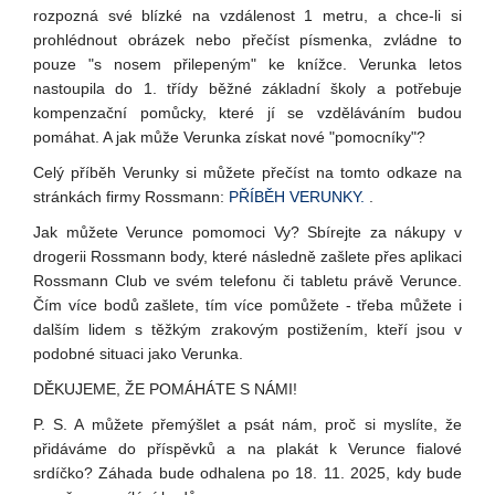
rozpozná své blízké na vzdálenost 1 metru, a chce-li si
prohlédnout obrázek nebo přečíst písmenka, zvládne to
pouze "s nosem přilepeným" ke knížce. Verunka letos
nastoupila do 1. třídy běžné základní školy a potřebuje
kompenzační pomůcky, které jí se vzděláváním budou
pomáhat. A jak může Verunka získat nové "pomocníky"?
Celý příběh Verunky si můžete přečíst na tomto odkaze na
stránkách firmy Rossmann:
PŘÍBĚH VERUNKY.
.
Jak můžete Verunce pomomoci Vy? Sbírejte za nákupy v
drogerii Rossmann body, které následně zašlete přes aplikaci
Rossmann Club ve svém telefonu či tabletu právě Verunce.
Čím více bodů zašlete, tím více pomůžete - třeba můžete i
dalším lidem s těžkým zrakovým postižením, kteří jsou v
podobné situaci jako Verunka.
DĚKUJEME, ŽE POMÁHÁTE S NÁMI!
P. S. A můžete přemýšlet a psát nám, proč si myslíte, že
přidáváme do příspěvků a na plakát k Verunce fialové
srdíčko? Záhada bude odhalena po 18. 11. 2025, kdy bude