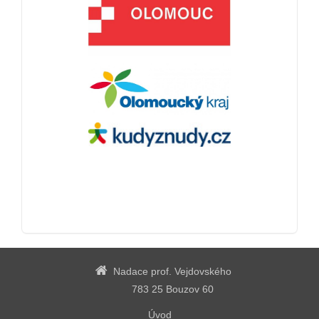
Nadace prof. Vejdovského
783 25 Bouzov 60
Úvod