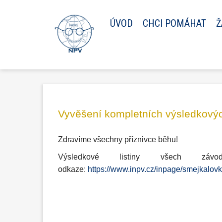
ÚVOD
CHCI POMÁHAT
Ž
Vyvěšení kompletních výsledkových
Zdravíme všechny příznivce běhu!
Výsledkové listiny všech zá
odkaze:
https://www.inpv.cz/inpage/smejkalov