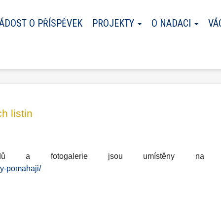
ÁDOST O PŘÍSPĚVEK
PROJEKTY
O NADACI
VÁ
 listin
vodů a fotogalerie jsou umístěny na t
ky-pomahaji/