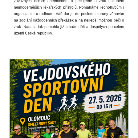
závažných očních onemocnění a pečujeme o zrak nákupem
nejmodernějších lékařských přístrojů.
Pomáháme jednotlivcům i
organizacím a rodinám. Váš dar je do poslední koruny věnován
na zdolání každodenních překážek a na nejlepší možnou péči o
zrak. Nadace tak pomohla již tisícům dětí a dospělých po celém
území České republiky.