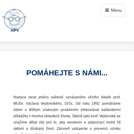
Menu
POMÁHEJTE S NÁMI...
Nadace nese jméno světově uznávaného očního lékaře prof.
MUDr. Václava Vejdovského, DrSc. Od roku 1992 pomáháme
lidem s těžkým zrakovým postižením překonávat každodenní
překážky v mnoha oblastech života.
Stejně jako prof. Vejdovský se
snažíme dělat vše pro to, aby nevidomí a slabozrací mohli žít
aktivní a důstojný život. Zároveň usilujeme o prevenci vzniku